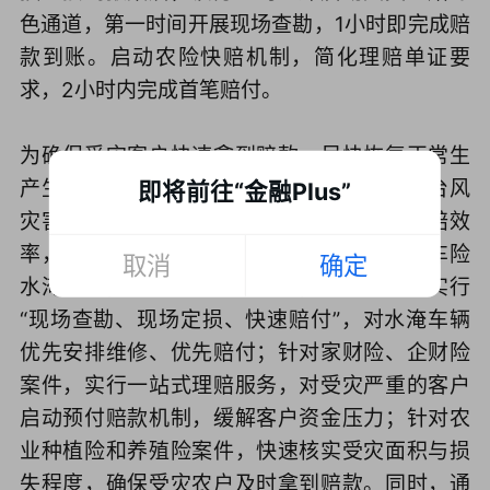
色通道，第一时间开展现场查勘，1小时即完成赔
款到账。启动农险快赔机制，简化理赔单证要
求，2小时内完成首笔赔付。
为确保受灾客户快速拿到赔款、尽快恢复正常生
产生活，中国人寿财险广西分公司全面开通台风
即将前往“金融Plus”
灾害理赔绿色通道，简化理赔流程、提升理赔效
率，全力做到“应赔尽赔、快赔优赔”。针对车险
取消
确定
水淹案件，简化查勘定损流程，对小额案件实行
“现场查勘、现场定损、快速赔付”，对水淹车辆
优先安排维修、优先赔付；针对家财险、企财险
案件，实行一站式理赔服务，对受灾严重的客户
启动预付赔款机制，缓解客户资金压力；针对农
业种植险和养殖险案件，快速核实受灾面积与损
失程度，确保受灾农户及时拿到赔款。同时，通