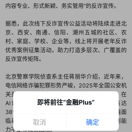
内容专业、形式新颖、务实管用”的反诈宣传。
据悉，此次线下反诈宣传公益活动将陆续走进北
京、西安、南通、信阳、潮州五城的社区、农
村、家庭、学校、企业等，线上将开展老年反诈
优秀案例征集活动，助力打造多层次、广覆盖的
反诈宣传矩阵。
北京警察学院侦查系主任蒋丽华介绍，近年来，
电信网络诈骗犯罪形势严峻，2025年全国公安机
关共侦破电信网络诈骗犯罪案件25.88万件。在
即将前往“金融Plus”
AI诈骗中，60岁以上老人群体受骗占比高达
38%。面对日益变化的诈骗手段，老年人普遍面
临着信息获取渠道有限，对新型网络犯罪识别能
取消
确定
力不足等现实困境。